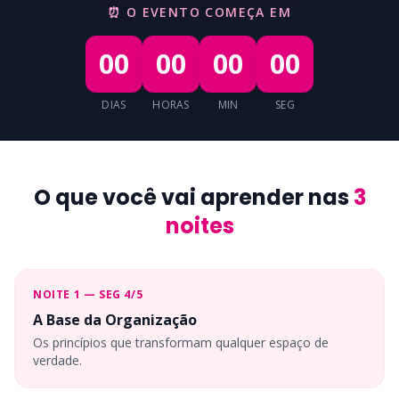
⏰ O EVENTO COMEÇA EM
00
00
00
00
DIAS
HORAS
MIN
SEG
O que você vai aprender nas
3
noites
NOITE 1 — SEG 4/5
A Base da Organização
Os princípios que transformam qualquer espaço de
verdade.